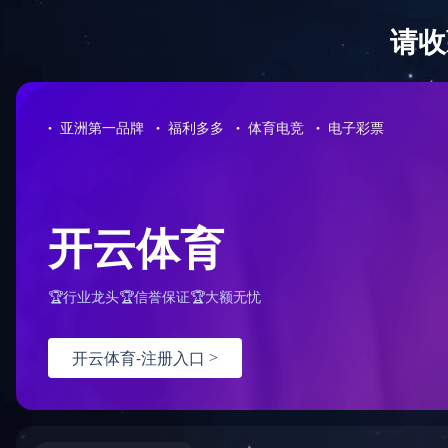
安博真人中国官方网站
|
球探
|
世界杯官方网页版
|
完美体育开